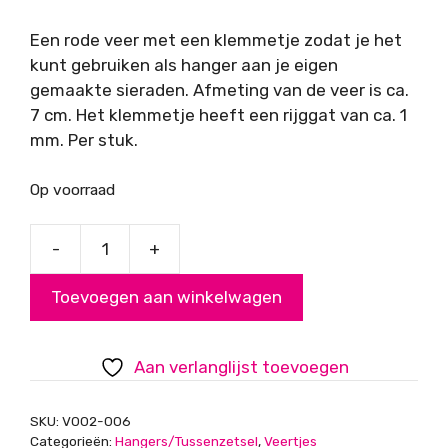
Een rode veer met een klemmetje zodat je het
kunt gebruiken als hanger aan je eigen
gemaakte sieraden. Afmeting van de veer is ca.
7 cm. Het klemmetje heeft een rijggat van ca. 1
mm. Per stuk.
Op voorraad
-
+
Veer
rood
Toevoegen aan winkelwagen
met
klemmetje
aantal
Aan verlanglijst toevoegen
SKU:
V002-006
Categorieën:
Hangers/Tussenzetsel
,
Veertjes