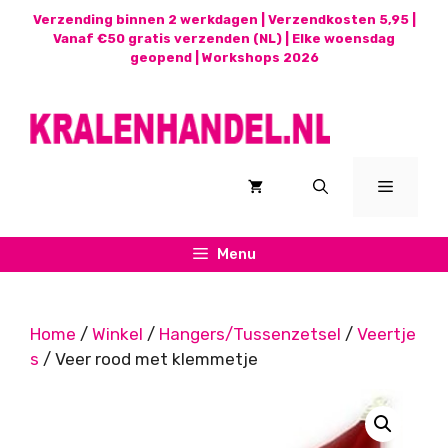
Ga
Verzending binnen 2 werkdagen | Verzendkosten 5,95 |
naar
Vanaf €50 gratis verzenden (NL) | Elke woensdag
geopend |
Workshops 2026
de
inhoud
Menu
Menu
Home
/
Winkel
/
Hangers/Tussenzetsel
/
Veertje
s
/ Veer rood met klemmetje