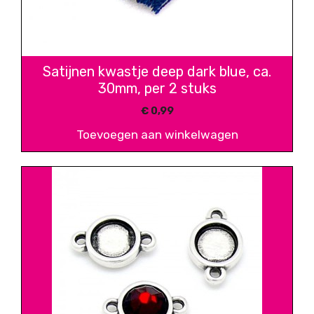
Satijnen kwastje deep dark blue, ca.
30mm, per 2 stuks
€
0,99
Toevoegen aan winkelwagen