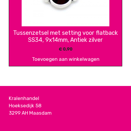
Tussenzetsel met setting voor flatback
SS34, 9x14mm, Antiek zilver
€
0,90
Toevoegen aan winkelwagen
Kralenhandel
Hoeksedijk 58
3299 AH Maasdam