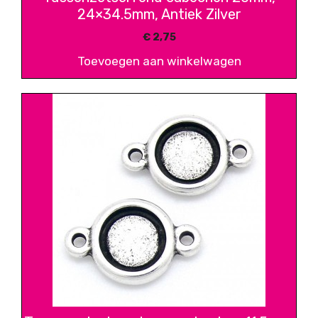
24×34.5mm, Antiek Zilver
€
2,75
Toevoegen aan winkelwagen