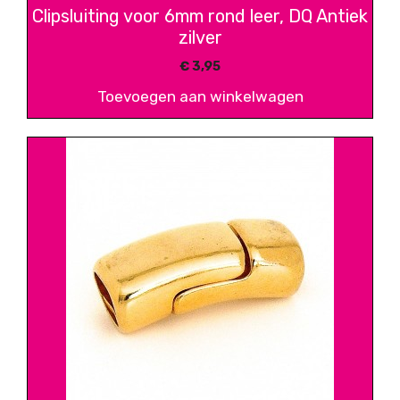
Clipsluiting voor 6mm rond leer, DQ Antiek
zilver
€
3,95
Toevoegen aan winkelwagen