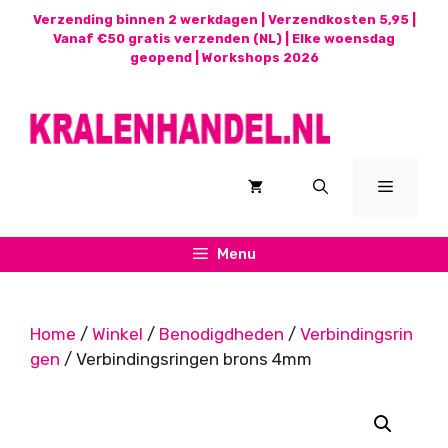
Ga
Verzending binnen 2 werkdagen | Verzendkosten 5,95 |
naar
Vanaf €50 gratis verzenden (NL) | Elke woensdag
geopend |
Workshops 2026
de
inhoud
Menu
Menu
Home
/
Winkel
/
Benodigdheden
/
Verbindingsrin
gen
/ Verbindingsringen brons 4mm