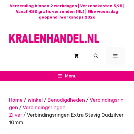
Ga
Verzending binnen 2 werkdagen | Verzendkosten 5,95 |
naar
Vanaf €50 gratis verzenden (NL) | Elke woensdag
geopend |
Workshops 2026
de
inhoud
Menu
Menu
Home
/
Winkel
/
Benodigdheden
/
Verbindingsrin
gen
/
Verbindingsringen
Zilver
/ Verbindingsringen Extra Stevig Oudzilver
10mm