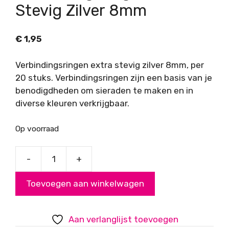
Stevig Zilver 8mm
€
1,95
Verbindingsringen extra stevig zilver 8mm, per
20 stuks. Verbindingsringen zijn een basis van je
benodigdheden om sieraden te maken en in
diverse kleuren verkrijgbaar.
Op voorraad
-
+
Verbindingsringen
Extra
Toevoegen aan winkelwagen
Stevig
Zilver
8mm
Aan verlanglijst toevoegen
aantal