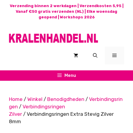
Ga
Verzending binnen 2 werkdagen | Verzendkosten 5,95 |
naar
Vanaf €50 gratis verzenden (NL) | Elke woensdag
geopend |
Workshops 2026
de
inhoud
Menu
Menu
Home
/
Winkel
/
Benodigdheden
/
Verbindingsrin
gen
/
Verbindingsringen
Zilver
/ Verbindingsringen Extra Stevig Zilver
8mm