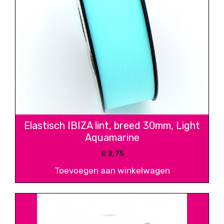
Elastisch IBIZA lint, breed 30mm, Light
Aquamarine
€
2,75
Toevoegen aan winkelwagen