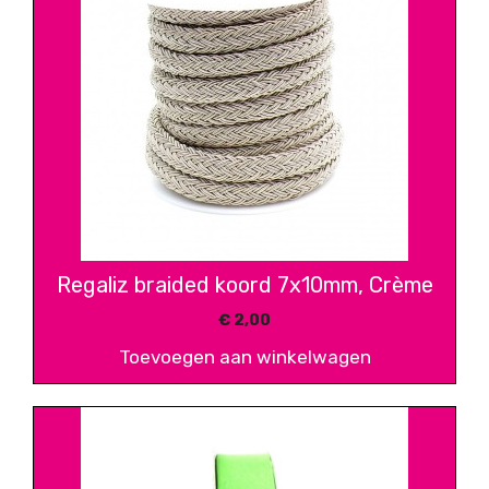
Regaliz braided koord 7x10mm, Crème
€
2,00
Toevoegen aan winkelwagen