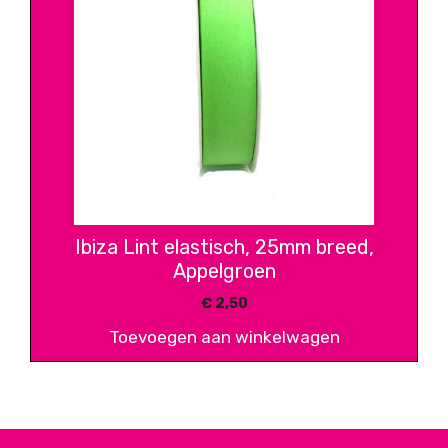
Ibiza Lint elastisch, 25mm breed,
Appelgroen
€
2,50
Toevoegen aan winkelwagen