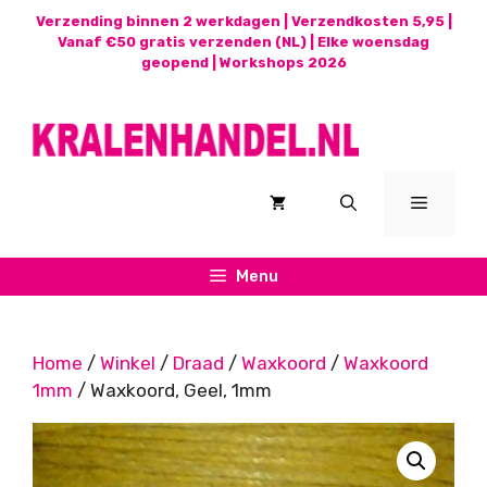
Ga
Verzending binnen 2 werkdagen | Verzendkosten 5,95 |
naar
Vanaf €50 gratis verzenden (NL) | Elke woensdag
geopend |
Workshops 2026
de
inhoud
Menu
Menu
Home
/
Winkel
/
Draad
/
Waxkoord
/
Waxkoord
1mm
/ Waxkoord, Geel, 1mm