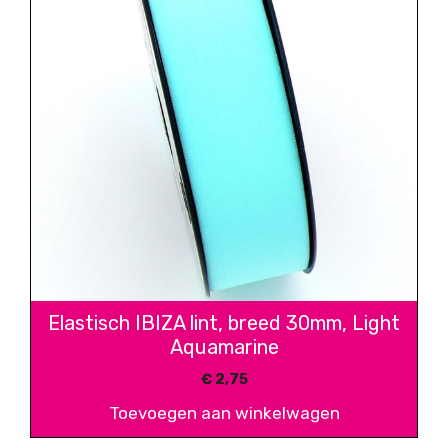
Elastisch IBIZA lint, breed 30mm, Light
Aquamarine
€
2,75
Toevoegen aan winkelwagen