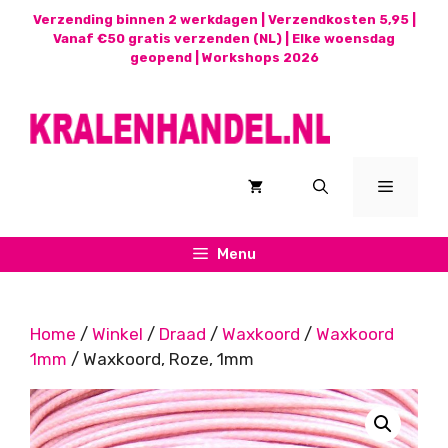
Ga
Verzending binnen 2 werkdagen | Verzendkosten 5,95 |
naar
Vanaf €50 gratis verzenden (NL) | Elke woensdag
geopend |
Workshops 2026
de
inhoud
Menu
Menu
Home
/
Winkel
/
Draad
/
Waxkoord
/
Waxkoord
1mm
/ Waxkoord, Roze, 1mm