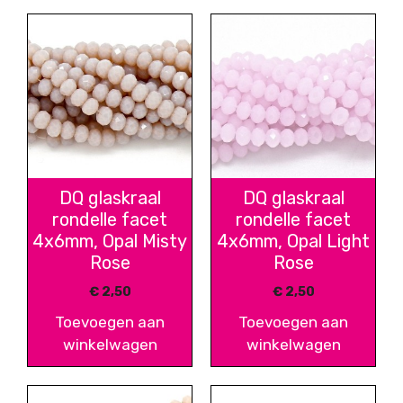
DQ glaskraal
DQ glaskraal
rondelle facet
rondelle facet
4x6mm, Opal Misty
4x6mm, Opal Light
Rose
Rose
€
2,50
€
2,50
Toevoegen aan
Toevoegen aan
winkelwagen
winkelwagen