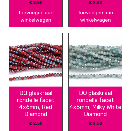
€
2,50
€
2,50
Toevoegen aan
Toevoegen aan
winkelwagen
winkelwagen
DQ glaskraal
DQ glaskraal
rondelle facet
rondelle facet
4x6mm, Red
4x6mm, Milky White
Diamond
Diamond
€
2,50
€
2,50