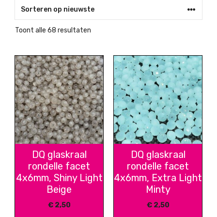
Gesorteerd
Toont alle 68 resultaten
op
nieuwste
DQ glaskraal
DQ glaskraal
rondelle facet
rondelle facet
4x6mm, Shiny Light
4x6mm, Extra Light
Beige
Minty
€
2,50
€
2,50