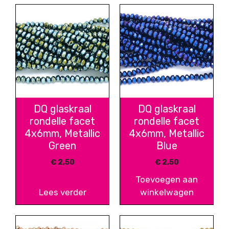
DQ glaskraal
DQ glaskraal
rondelle facet
rondelle facet
4x6mm, Metallic
4x6mm, Metallic
Green
Blue
€
2,50
€
2,50
Toevoegen aan
Lees verder
winkelwagen