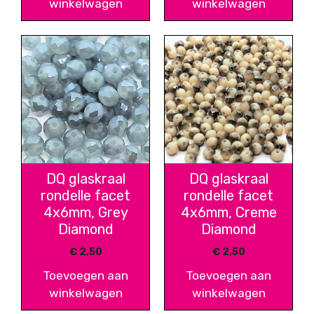
winkelwagen
winkelwagen
DQ glaskraal
DQ glaskraal
rondelle facet
rondelle facet
4x6mm, Grey
4x6mm, Creme
Diamond
Diamond
€
2,50
€
2,50
Toevoegen aan
Toevoegen aan
winkelwagen
winkelwagen