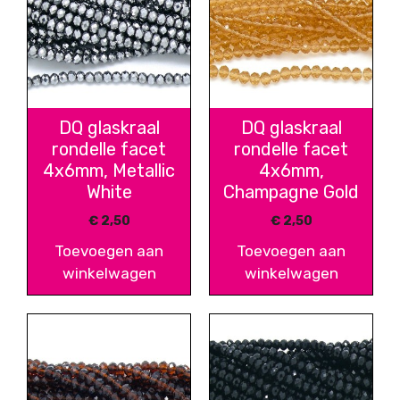
DQ glaskraal
DQ glaskraal
rondelle facet
rondelle facet
4x6mm, Metallic
4x6mm,
White
Champagne Gold
€
2,50
€
2,50
Toevoegen aan
Toevoegen aan
winkelwagen
winkelwagen