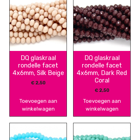
DQ glaskraal
DQ glaskraal
rondelle facet
rondelle facet
4x6mm, Silk Beige
4x6mm, Dark Red
Coral
€
2,50
€
2,50
Toevoegen aan
Toevoegen aan
winkelwagen
winkelwagen