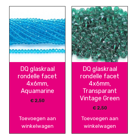
DQ glaskraal
DQ glaskraal
rondelle facet
rondelle facet
4x6mm,
4x6mm,
Aquamarine
Transparant
Vintage Green
€
2,50
€
2,50
Toevoegen aan
Toevoegen aan
winkelwagen
winkelwagen