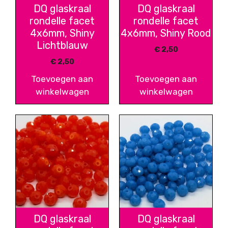
DQ glaskraal
DQ glaskraal
rondelle facet
rondelle facet
4x6mm, Shiny
4x6mm, Shiny Rood
Lichtblauw
€
2,50
€
2,50
Toevoegen aan
Toevoegen aan
winkelwagen
winkelwagen
DQ glaskraal
DQ glaskraal