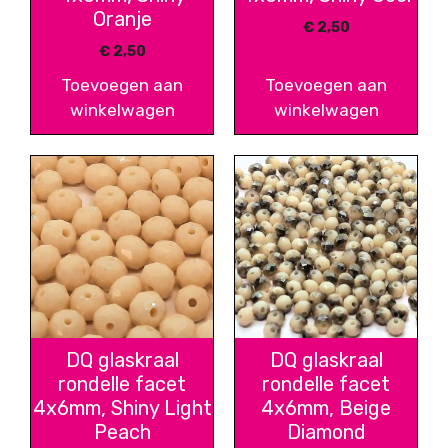
Oranje
€
2,50
€
2,50
Toevoegen aan
Toevoegen aan
winkelwagen
winkelwagen
DQ glaskraal
DQ glaskraal
rondelle facet
rondelle facet
4x6mm, Shiny Light
4x6mm, Beige
Peach
Diamond