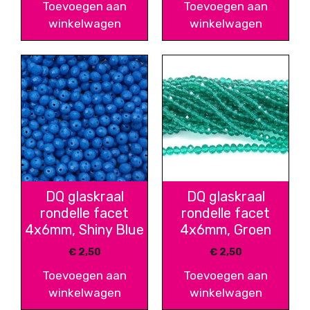
Toevoegen aan
Toevoegen aan
winkelwagen
winkelwagen
DQ glaskraal
DQ glaskraal
rondelle facet
rondelle facet
4x6mm, Shiny Blue
4x6mm, Groen
€
2,50
€
2,50
Toevoegen aan
Toevoegen aan
winkelwagen
winkelwagen