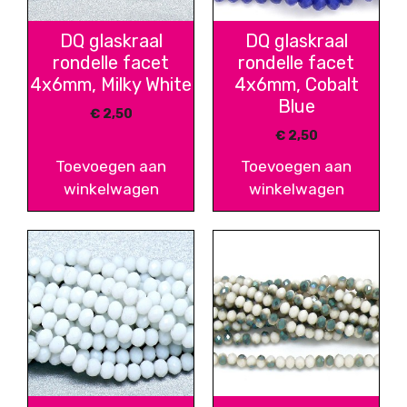
DQ glaskraal
DQ glaskraal
rondelle facet
rondelle facet
4x6mm, Milky White
4x6mm, Cobalt
Blue
€
2,50
€
2,50
Toevoegen aan
Toevoegen aan
winkelwagen
winkelwagen