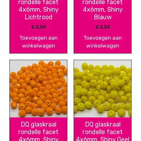
rondelle facet
rondelle facet
4x6mm, Shiny
4x6mm, Shiny
Lichtrood
Blauw
€
2,50
€
2,50
Toevoegen aan
Toevoegen aan
winkelwagen
winkelwagen
DQ glaskraal
DQ glaskraal
rondelle facet
rondelle facet
4x6mm, Shiny
4x6mm, Shiny Geel