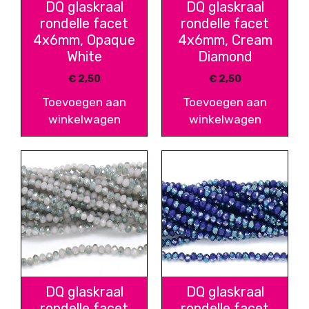
DQ glaskraal
DQ glaskraal
rondelle facet
rondelle facet
4x6mm, Opaque
4x6mm, Cream
White
Diamond
€
2,50
€
2,50
Toevoegen aan
Toevoegen aan
winkelwagen
winkelwagen
DQ glaskraal
DQ glaskraal
rondelle facet
rondelle facet