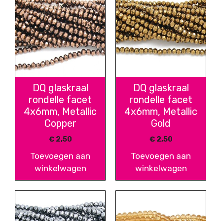
DQ glaskraal
DQ glaskraal
rondelle facet
rondelle facet
4x6mm, Metallic
4x6mm, Metallic
Copper
Gold
€
2,50
€
2,50
Toevoegen aan
Toevoegen aan
winkelwagen
winkelwagen