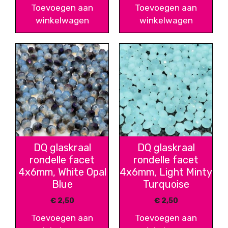
Toevoegen aan
Toevoegen aan
winkelwagen
winkelwagen
DQ glaskraal
DQ glaskraal
rondelle facet
rondelle facet
4x6mm, White Opal
4x6mm, Light Minty
Blue
Turquoise
€
2,50
€
2,50
Toevoegen aan
Toevoegen aan