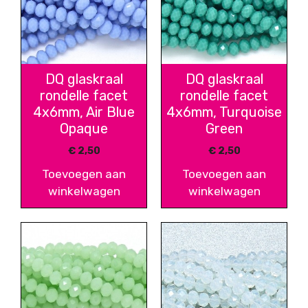
DQ glaskraal
DQ glaskraal
rondelle facet
rondelle facet
4x6mm, Air Blue
4x6mm, Turquoise
Opaque
Green
€
2,50
€
2,50
Toevoegen aan
Toevoegen aan
winkelwagen
winkelwagen