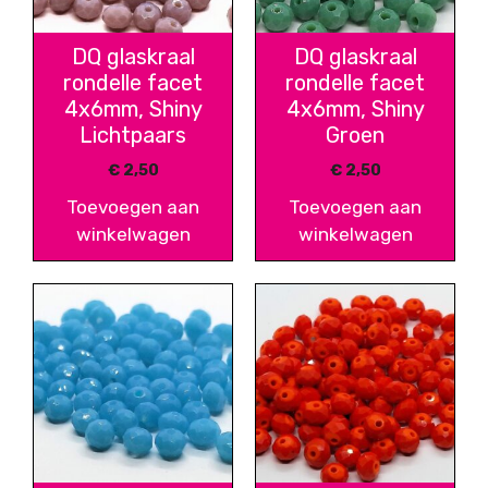
DQ glaskraal
DQ glaskraal
rondelle facet
rondelle facet
4x6mm, Shiny
4x6mm, Shiny
Lichtpaars
Groen
€
2,50
€
2,50
Toevoegen aan
Toevoegen aan
winkelwagen
winkelwagen