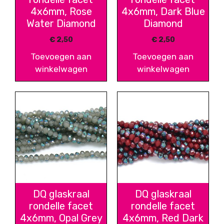
4x6mm, Rose
4x6mm, Dark Blue
Water Diamond
Diamond
€
2,50
€
2,50
Toevoegen aan
Toevoegen aan
winkelwagen
winkelwagen
DQ glaskraal
DQ glaskraal
rondelle facet
rondelle facet
4x6mm, Opal Grey
4x6mm, Red Dark