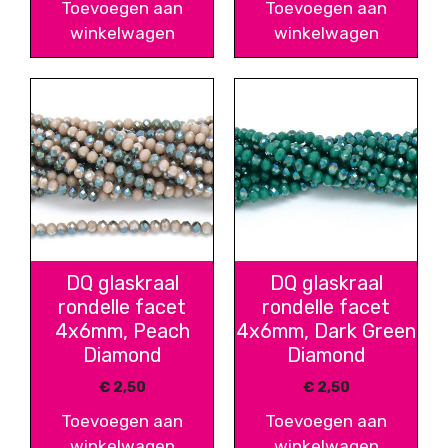
Toevoegen aan
Toevoegen aan
winkelwagen
winkelwagen
DQ glaskraal
DQ glaskraal
rondelle facet
rondelle facet
4x6mm, Peach
4x6mm, Dark Green
Diamond
Diamond
€
2,50
€
2,50
Toevoegen aan
Toevoegen aan
winkelwagen
winkelwagen