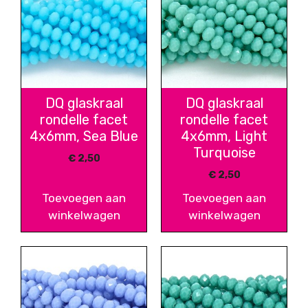
DQ glaskraal
DQ glaskraal
rondelle facet
rondelle facet
4x6mm, Sea Blue
4x6mm, Light
Turquoise
€
2,50
€
2,50
Toevoegen aan
Toevoegen aan
winkelwagen
winkelwagen