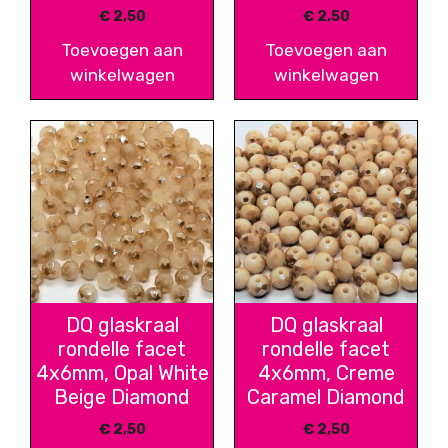
€
2,50
€
2,50
Toevoegen aan
Toevoegen aan
winkelwagen
winkelwagen
DQ glaskraal
DQ glaskraal
rondelle facet
rondelle facet
4x6mm, Opal White
4x6mm, Creme
Beige Diamond
Caramel Diamond
€
2,50
€
2,50