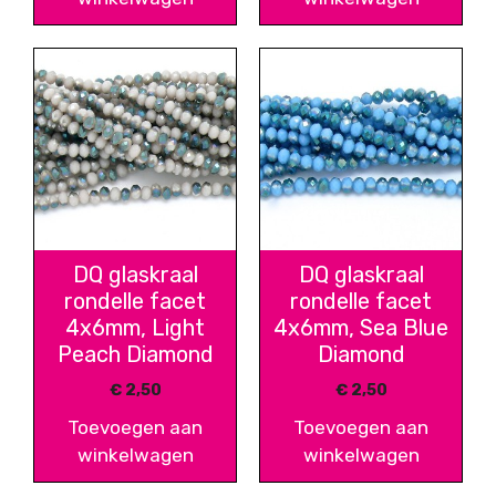
DQ glaskraal
DQ glaskraal
rondelle facet
rondelle facet
4x6mm, Light
4x6mm, Sea Blue
Peach Diamond
Diamond
€
2,50
€
2,50
Toevoegen aan
Toevoegen aan
winkelwagen
winkelwagen