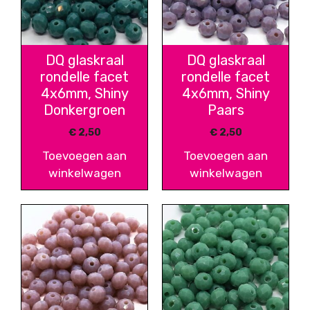
DQ glaskraal
DQ glaskraal
rondelle facet
rondelle facet
4x6mm, Shiny
4x6mm, Shiny
Donkergroen
Paars
€
2,50
€
2,50
Toevoegen aan
Toevoegen aan
winkelwagen
winkelwagen