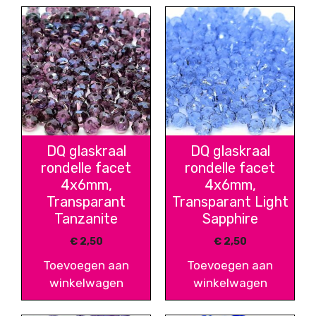
DQ glaskraal
DQ glaskraal
rondelle facet
rondelle facet
4x6mm,
4x6mm,
Transparant
Transparant Light
Tanzanite
Sapphire
€
2,50
€
2,50
Toevoegen aan
Toevoegen aan
winkelwagen
winkelwagen