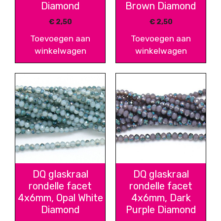
Diamond
Brown Diamond
€
2,50
€
2,50
Toevoegen aan
Toevoegen aan
winkelwagen
winkelwagen
DQ glaskraal
DQ glaskraal
rondelle facet
rondelle facet
4x6mm, Opal White
4x6mm, Dark
Diamond
Purple Diamond