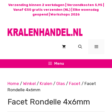
Ga
Verzending binnen 2 werkdagen | Verzendkosten 5,95 |
naar
Vanaf €50 gratis verzenden (NL) | Elke woensdag
geopend |
Workshops 2026
de
inhoud
Menu
Menu
Home
/
Winkel
/
Kralen
/
Glas
/
Facet
/ Facet
Rondelle 4x6mm
Facet Rondelle 4x6mm