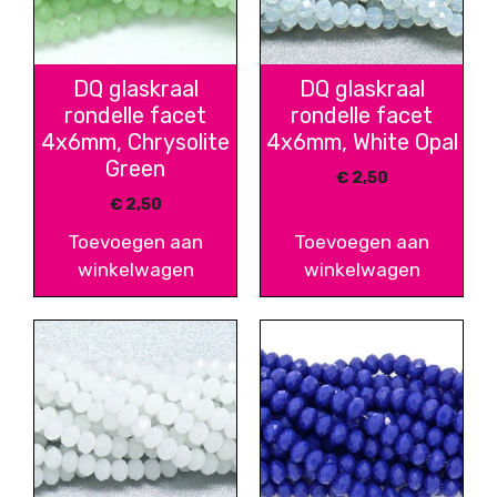
DQ glaskraal
DQ glaskraal
rondelle facet
rondelle facet
4x6mm, Chrysolite
4x6mm, White Opal
Green
€
2,50
€
2,50
Toevoegen aan
Toevoegen aan
winkelwagen
winkelwagen