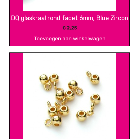
DQ glaskraal rond facet 6mm, Blue Zircon
€
2,25
Toevoegen aan winkelwagen