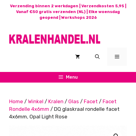
Ga
Verzending binnen 2 werkdagen | Verzendkosten 5,95 |
naar
Vanaf €50 gratis verzenden (NL) | Elke woensdag
geopend |
Workshops 2026
de
inhoud
Menu
Menu
Home
/
Winkel
/
Kralen
/
Glas
/
Facet
/
Facet
Rondelle 4x6mm
/ DQ glaskraal rondelle facet
4x6mm, Opal Light Rose