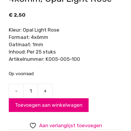
€
2,50
Kleur: Opal Light Rose
Formaat: 4x6mm
Gatmaat: 1mm
Inhoud: Per 25 stuks
Artikelnummer: K005-005-100
Op voorraad
-
+
DQ
glaskraal
Toevoegen aan winkelwagen
rondelle
facet
4x6mm,
Aan verlanglijst toevoegen
Opal