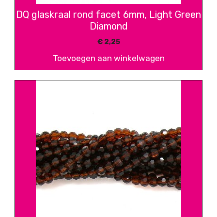
DQ glaskraal rond facet 6mm, Light Green
Diamond
€
2,25
Toevoegen aan winkelwagen