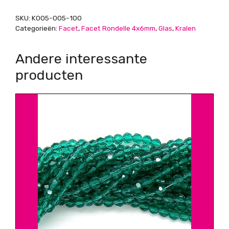
Light
SKU:
K005-005-100
Rose
Categorieën:
Facet
,
Facet Rondelle 4x6mm
,
Glas
,
Kralen
aantal
Andere interessante
producten