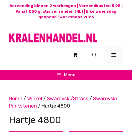
Ga
Verzending binnen 2 werkdagen | Verzendkosten 5,95 |
naar
Vanaf €50 gratis verzenden (NL) | Elke woensdag
geopend |
Workshops 2026
de
inhoud
Menu
Menu
Home
/
Winkel
/
Swarovski/Strass
/
Swarovski
Puntstenen
/ Hartje 4800
Hartje 4800