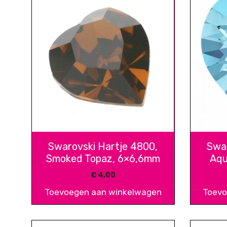
Swarovski Hartje 4800,
Swar
Smoked Topaz, 6×6,6mm
Aqu
€
4,00
Toevoegen aan winkelwagen
Toevo