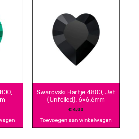
4800,
Swarovski Hartje 4800, Jet
mm
(Unfoiled), 6×6,6mm
€
4,00
lwagen
Toevoegen aan winkelwagen