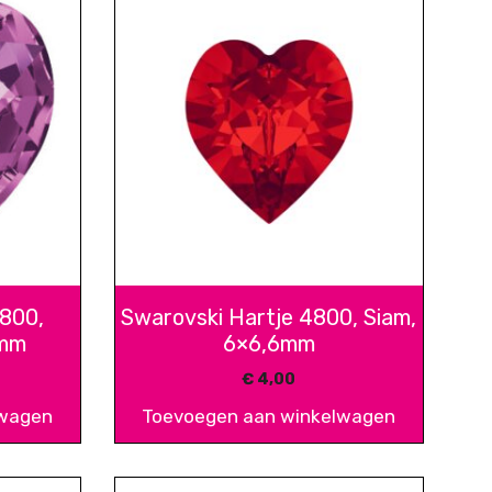
4800,
Swarovski Hartje 4800, Siam,
6mm
6×6,6mm
€
4,00
lwagen
Toevoegen aan winkelwagen