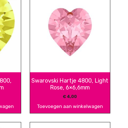
4800,
Swarovski Hartje 4800, Light
mm
Rose, 6×6,6mm
€
4,00
lwagen
Toevoegen aan winkelwagen