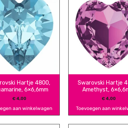
ovski Hartje 4800,
Swarovski Hartje 
amarine, 6×6,6mm
Amethyst, 6×6,
€
4,00
€
4,00
egen aan winkelwagen
Toevoegen aan winke