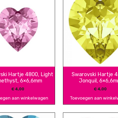
ski Hartje 4800, Light
Swarovski Hartje 
ethyst, 6×6,6mm
Jonquil, 6×6,6
€
4,00
€
4,00
egen aan winkelwagen
Toevoegen aan winke