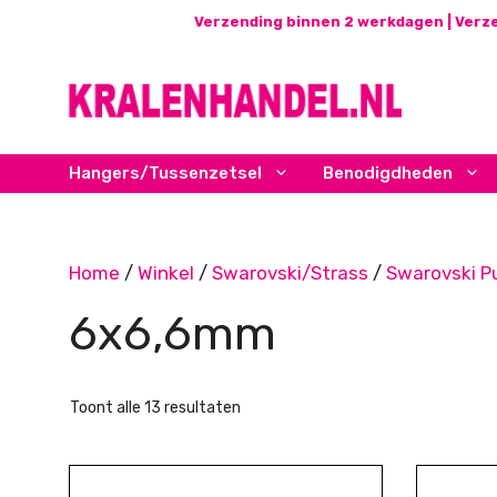
Ga
Verzending binnen 2 werkdagen | Verze
naar
de
inhoud
Hangers/Tussenzetsel
Benodigdheden
Home
/
Winkel
/
Swarovski/Strass
/
Swarovski P
6x6,6mm
Gesorteerd
Toont alle 13 resultaten
op
nieuwste