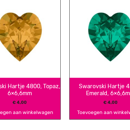
ki Hartje 4800, Topaz,
Swarovski Hartje 
6×6,6mm
Emerald, 6×6,6
€
4,00
€
4,00
egen aan winkelwagen
Toevoegen aan winke