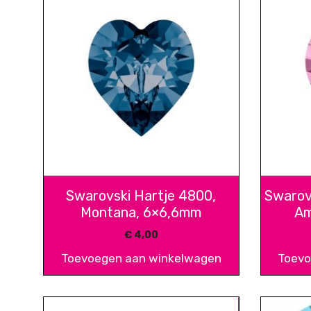
Swarovski Hartje 4800,
Swarov
Montana, 6×6,6mm
Am
€
4,00
Toevoegen aan winkelwagen
Toevo