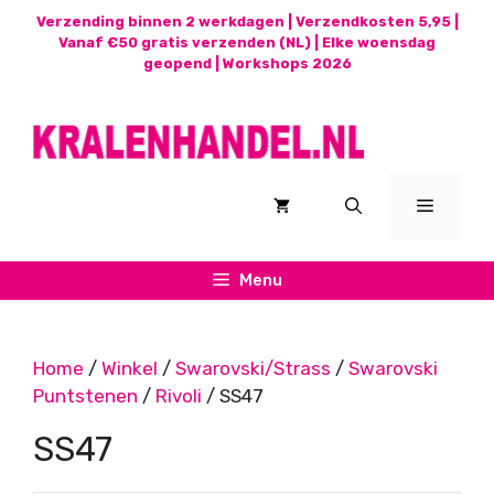
Ga
Verzending binnen 2 werkdagen | Verzendkosten 5,95 |
naar
Vanaf €50 gratis verzenden (NL) | Elke woensdag
geopend |
Workshops 2026
de
inhoud
Menu
Menu
Home
/
Winkel
/
Swarovski/Strass
/
Swarovski
Puntstenen
/
Rivoli
/ SS47
SS47