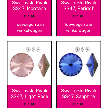
Swarovski Rivoli
Swarovski Rivoli
SS47, Montana
SS47, Peridot
€
3,40
€
3,40
Toevoegen aan
Toevoegen aan
winkelwagen
winkelwagen
Swarovski Rivoli
Swarovski Rivoli
SS47, Light Rose
SS47, Sapphire
€
3,40
€
3,40