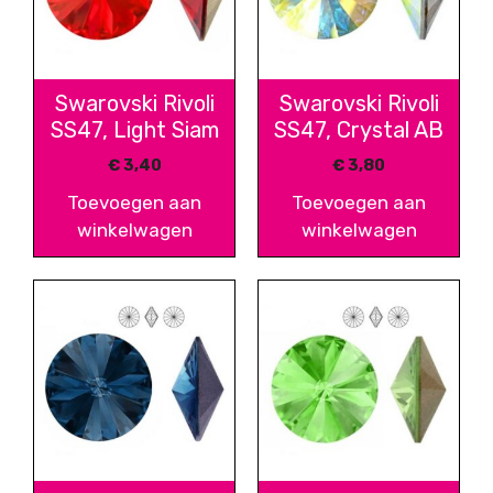
Swarovski Rivoli
Swarovski Rivoli
SS47, Light Siam
SS47, Crystal AB
€
3,40
€
3,80
Toevoegen aan
Toevoegen aan
winkelwagen
winkelwagen