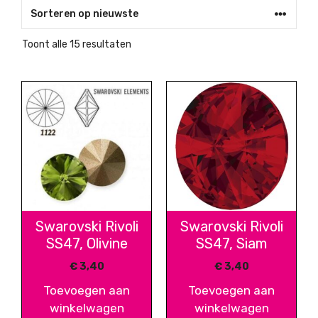
Gesorteerd
Toont alle 15 resultaten
op
nieuwste
Swarovski Rivoli
Swarovski Rivoli
SS47, Olivine
SS47, Siam
€
3,40
€
3,40
Toevoegen aan
Toevoegen aan
winkelwagen
winkelwagen