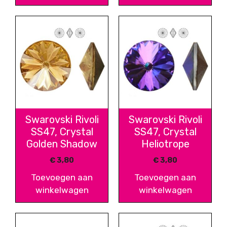
Swarovski Rivoli
Swarovski Rivoli
SS47, Crystal
SS47, Crystal
Golden Shadow
Heliotrope
€
3,80
€
3,80
Toevoegen aan
Toevoegen aan
winkelwagen
winkelwagen