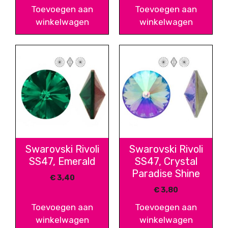
Toevoegen aan
Toevoegen aan
winkelwagen
winkelwagen
Swarovski Rivoli
Swarovski Rivoli
SS47, Emerald
SS47, Crystal
Paradise Shine
€
3,40
€
3,80
Toevoegen aan
Toevoegen aan
winkelwagen
winkelwagen