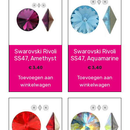
Swarovski Rivoli
Swarovski Rivoli
SS47, Amethyst
SS47, Aquamarine
€
3,40
€
3,40
Toevoegen aan
Toevoegen aan
winkelwagen
winkelwagen