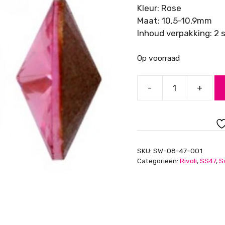
Kleur: Rose
Maat: 10,5-10,9mm
Inhoud verpakking: 2 
Op voorraad
-
+
Swarovski
Rivoli
SS47,
Rose
aantal
SKU:
SW-08-47-001
Categorieën:
Rivoli
,
SS47
,
S