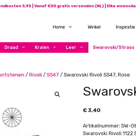
ndkosten 5,95 | Vanaf €50 gratis verzenden (NL) | Elke woensd
Home
Winkel
Inspiratie
Draad
Kralen
Leer
Swarovski/Strass
untstenen
/
Rivoli
/
SS47
/ Swarovski Rivoli SS47, Rose
Swarovsk
€
3,40
Artikelnummer: SW-0
Swarovski Rivoli 1122