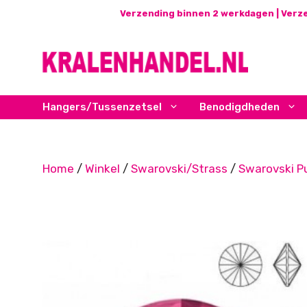
Ga
Verzending binnen 2 werkdagen | Verze
naar
de
inhoud
Hangers/Tussenzetsel
Benodigdheden
Home
/
Winkel
/
Swarovski/Strass
/
Swarovski P