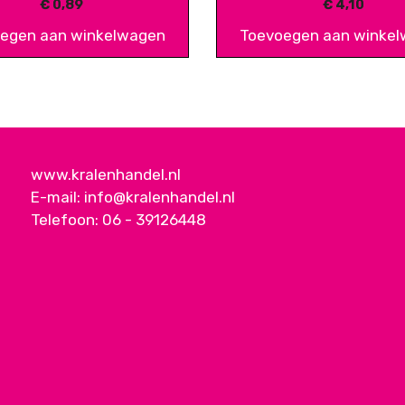
€
0,89
€
4,10
egen aan winkelwagen
Toevoegen aan winke
www.kralenhandel.nl
E-mail:
info@kralenhandel.nl
Telefoon:
06 - 39126448