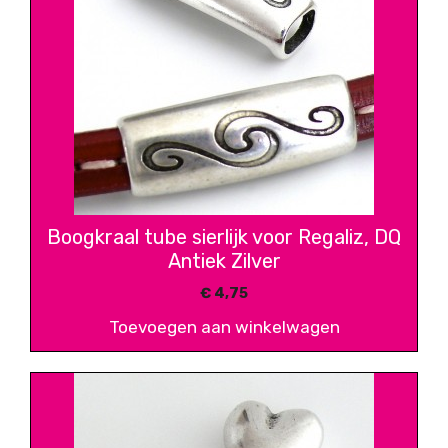
Boogkraal tube sierlijk voor Regaliz, DQ
Antiek Zilver
€
4,75
Toevoegen aan winkelwagen