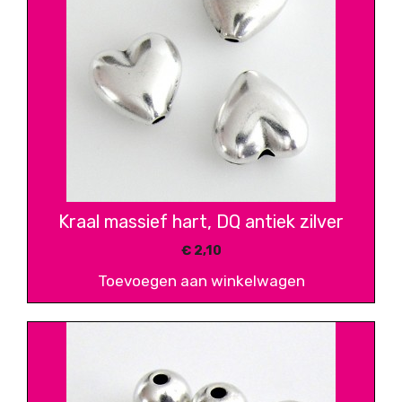
Kraal massief hart, DQ antiek zilver
€
2,10
Toevoegen aan winkelwagen