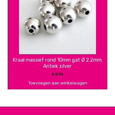
Kraal massief rond 10mm gat Ø 2.2mm,
Antiek zilver
€
0,95
Toevoegen aan winkelwagen