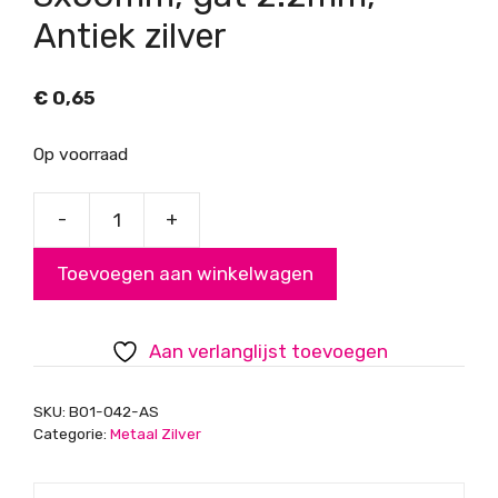
Antiek zilver
€
0,65
Op voorraad
-
+
kraal
tube
Toevoegen aan winkelwagen
gebogen
3x50mm,
gat
Aan verlanglijst toevoegen
2.2mm,
Antiek
SKU:
B01-042-AS
zilver
Categorie:
Metaal Zilver
aantal