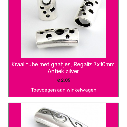
Kraal tube met gaatjes, Regaliz 7x10mm,
Antiek zilver
€
2,85
Toevoegen aan winkelwagen