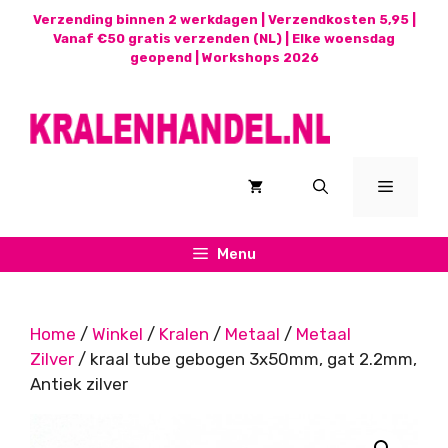
Ga
Verzending binnen 2 werkdagen | Verzendkosten 5,95 |
naar
Vanaf €50 gratis verzenden (NL) | Elke woensdag
geopend |
Workshops 2026
de
inhoud
Menu
Menu
Home
/
Winkel
/
Kralen
/
Metaal
/
Metaal
Zilver
/ kraal tube gebogen 3x50mm, gat 2.2mm,
Antiek zilver