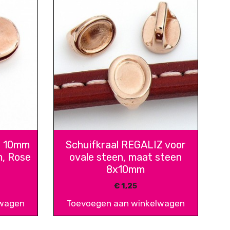
or 10mm
Schuifkraal REGALIZ voor
m, Rose
ovale steen, maat steen
8x10mm
€
1,25
lwagen
Toevoegen aan winkelwagen