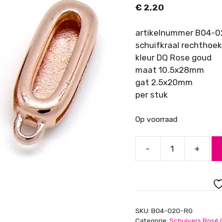
€
2,20
artikelnummer B04-
schuifkraal rechthoek
kleur DQ Rose goud
maat 10.5x28mm
gat 2.5x20mm
per stuk
Op voorraad
-
+
Schuifkraal
rechthoek
met
oog
-
SKU:
B04-020-RG
20mm
Categorie:
Schuivers Rosé