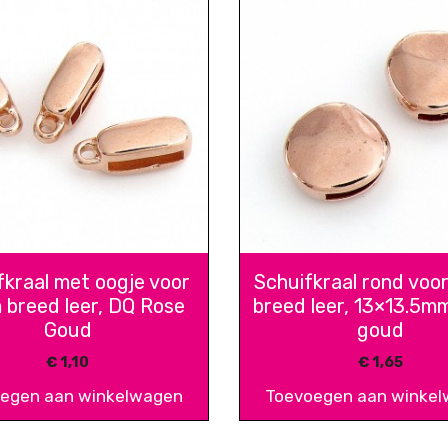
fkraal met oogje voor
Schuifkraal rond vo
breed leer, DQ Rose
breed leer, 13×13.5m
Goud
goud
€
1,10
€
1,65
egen aan winkelwagen
Toevoegen aan winke