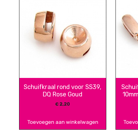
Schuifkraal rond voor SS39,
Schui
DQ Rose Goud
10mm 
€
2,20
Toevoegen aan winkelwagen
Toevo