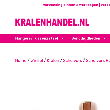
Ga
Verzending binnen 2 werkdagen | Verze
naar
de
inhoud
Hangers/Tussenzetsel
Benodigdheden
Home
/
Winkel
/
Kralen
/
Schuivers
/
Schuivers R