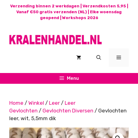
Ga
Verzending binnen 2 werkdagen | Verzendkosten 5,95 |
naar
Vanaf €50 gratis verzenden (NL) | Elke woensdag
geopend |
Workshops 2026
de
inhoud
Menu
Menu
Home
/
Winkel
/
Leer
/
Leer
Gevlochten
/
Gevlochten Diversen
/ Gevlochten
leer, wit, 5,5mm dik