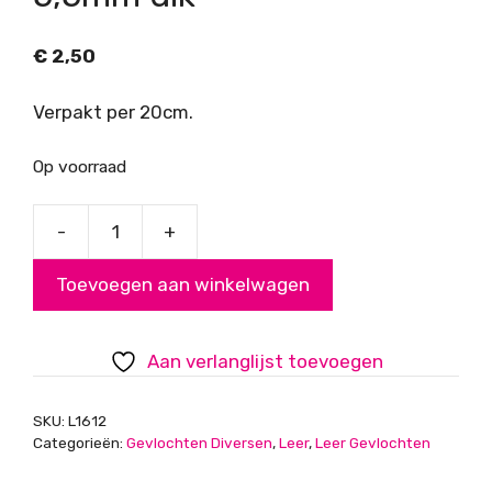
€
2,50
Verpakt per 20cm.
Op voorraad
-
+
Gevlochten
leer,
Toevoegen aan winkelwagen
wit,
5,5mm
dik
Aan verlanglijst toevoegen
aantal
SKU:
L1612
Categorieën:
Gevlochten Diversen
,
Leer
,
Leer Gevlochten