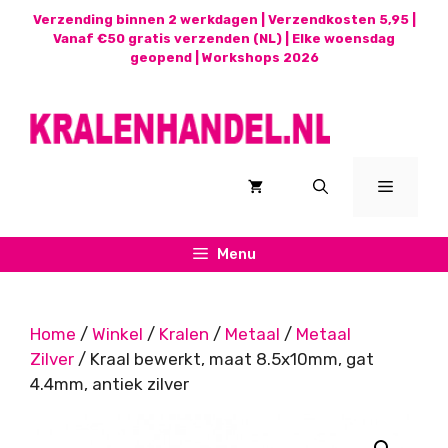
Ga
Verzending binnen 2 werkdagen | Verzendkosten 5,95 |
naar
Vanaf €50 gratis verzenden (NL) | Elke woensdag
geopend |
Workshops 2026
de
inhoud
Menu
Menu
Home
/
Winkel
/
Kralen
/
Metaal
/
Metaal
Zilver
/ Kraal bewerkt, maat 8.5x10mm, gat
4.4mm, antiek zilver