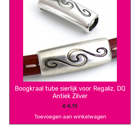
Boogkraal tube sierlijk voor Regaliz, DQ
Antiek Zilver
€
4,75
Toevoegen aan winkelwagen