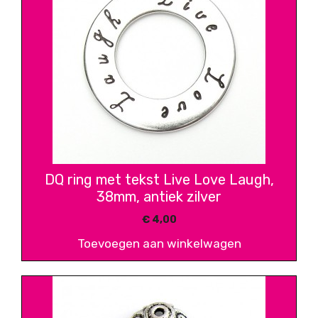
DQ ring met tekst Live Love Laugh,
38mm, antiek zilver
€
4,00
Toevoegen aan winkelwagen