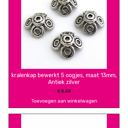
kralenkap bewerkt 5 oogjes, maat 13mm,
Antiek zilver
€
0,30
Toevoegen aan winkelwagen