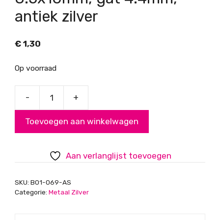
antiek zilver
€
1,30
Op voorraad
-
+
Kraal
bewerkt,
Toevoegen aan winkelwagen
maat
8.5x10mm,
gat
Aan verlanglijst toevoegen
4.4mm,
antiek
SKU:
B01-069-AS
zilver
Categorie:
Metaal Zilver
aantal