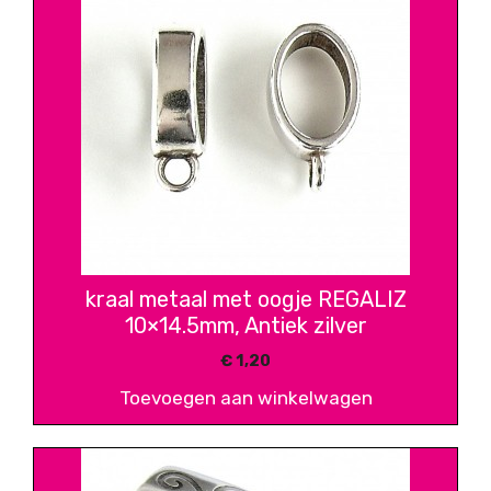
kraal metaal met oogje REGALIZ
10×14.5mm, Antiek zilver
€
1,20
Toevoegen aan winkelwagen