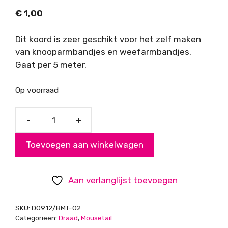
€
1,00
Dit koord is zeer geschikt voor het zelf maken
van knooparmbandjes en weefarmbandjes.
Gaat per 5 meter.
Op voorraad
-
+
Mousetail
(satijnkoord),
Toevoegen aan winkelwagen
donkerblauw,
0,7mm
aantal
Aan verlanglijst toevoegen
SKU:
D0912/BMT-02
Categorieën:
Draad
,
Mousetail