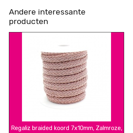
Andere interessante
producten
Regaliz braided koord 7x10mm, Zalmroze,