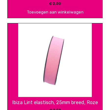
€
2,00
Toevoegen aan winkelwagen
Ibiza Lint elastisch, 25mm breed, Roze