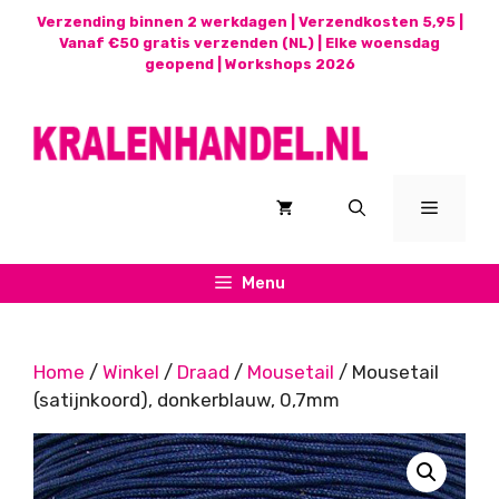
Ga
Verzending binnen 2 werkdagen | Verzendkosten 5,95 |
naar
Vanaf €50 gratis verzenden (NL) | Elke woensdag
geopend |
Workshops 2026
de
inhoud
Menu
Menu
Home
/
Winkel
/
Draad
/
Mousetail
/ Mousetail
(satijnkoord), donkerblauw, 0,7mm