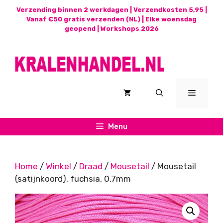
Ga
Verzending binnen 2 werkdagen | Verzendkosten 5,95 |
naar
Vanaf €50 gratis verzenden (NL) | Elke woensdag
geopend |
Workshops 2026
de
inhoud
Menu
Menu
Home
/
Winkel
/
Draad
/
Mousetail
/ Mousetail
(satijnkoord), fuchsia, 0,7mm