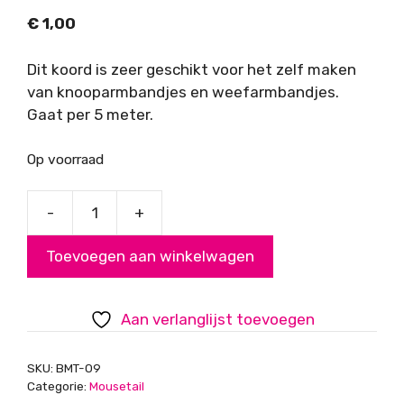
€
1,00
Dit koord is zeer geschikt voor het zelf maken
van knooparmbandjes en weefarmbandjes.
Gaat per 5 meter.
Op voorraad
-
+
Mousetail
(satijnkoord),
Toevoegen aan winkelwagen
fuchsia,
0,7mm
aantal
Aan verlanglijst toevoegen
SKU:
BMT-09
Categorie:
Mousetail