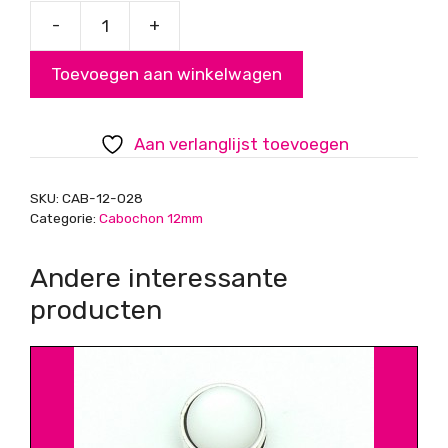
-
+
Polaris
Cabochon
Toevoegen aan winkelwagen
Pearl
Dark
Sand,
Aan verlanglijst toevoegen
Flatback
rond
SKU:
CAB-12-028
11.8mm
Categorie:
Cabochon 12mm
aantal
Andere interessante
producten