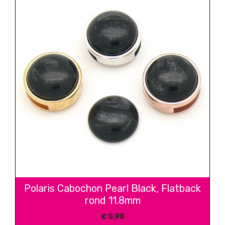
Polaris Cabochon Pearl Black, Flatback
rond 11.8mm
€
0,90