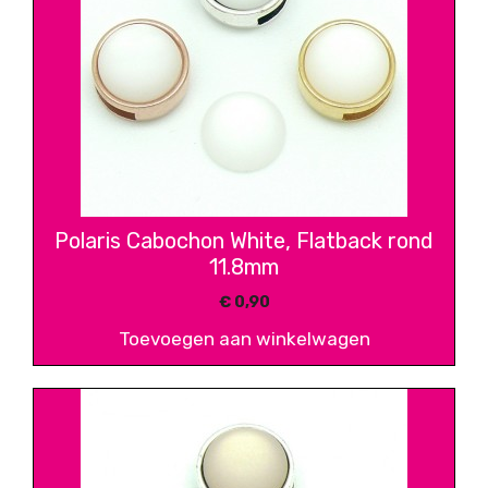
Polaris Cabochon White, Flatback rond
11.8mm
€
0,90
Toevoegen aan winkelwagen