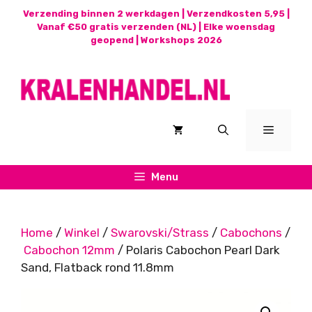
Ga
Verzending binnen 2 werkdagen | Verzendkosten 5,95 |
naar
Vanaf €50 gratis verzenden (NL) | Elke woensdag
geopend |
Workshops 2026
de
inhoud
Menu
Menu
Home
/
Winkel
/
Swarovski/Strass
/
Cabochons
/
Cabochon 12mm
/ Polaris Cabochon Pearl Dark
Sand, Flatback rond 11.8mm