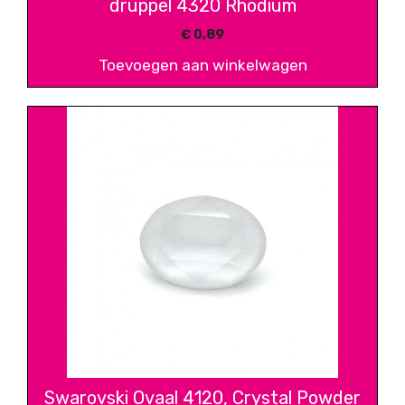
druppel 4320 Rhodium
€
0,89
Toevoegen aan winkelwagen
Swarovski Ovaal 4120, Crystal Powder