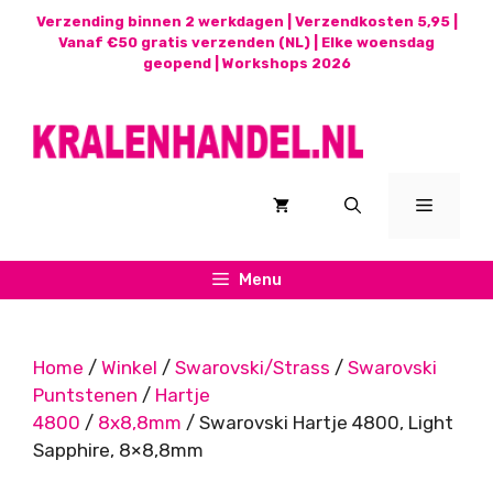
Ga
Verzending binnen 2 werkdagen | Verzendkosten 5,95 |
naar
Vanaf €50 gratis verzenden (NL) | Elke woensdag
geopend |
Workshops 2026
de
inhoud
Menu
Menu
Home
/
Winkel
/
Swarovski/Strass
/
Swarovski
Puntstenen
/
Hartje
4800
/
8x8,8mm
/ Swarovski Hartje 4800, Light
Sapphire, 8×8,8mm