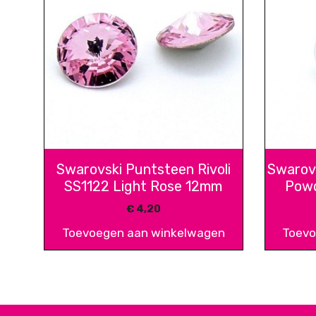
Swarovski Puntsteen Rivoli
Swarovs
SS1122 Light Rose 12mm
Powd
€
4,20
Toevoegen aan winkelwagen
Toevo