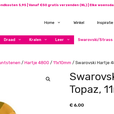
ndkosten 5,95 | Vanaf €50 gratis verzenden (NL) | Elke woensd
Home
Winkel
Inspiratie
Draad
Kralen
Leer
Swarovski/Strass
untstenen
/
Hartje 4800
/
11x10mm
/ Swarovski Hartje 
Swarovsk
Topaz, 
€
6,00