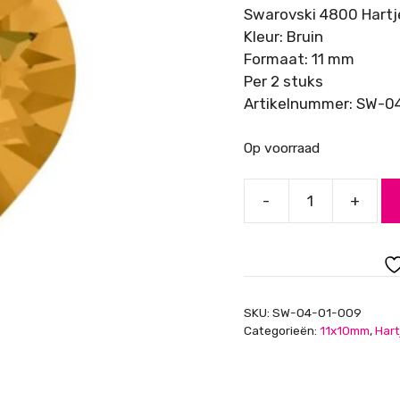
Swarovski 4800 Hart
Kleur: Bruin
Formaat: 11 mm
Per 2 stuks
Artikelnummer: SW-0
Op voorraad
-
+
Swarovski
Hartje
4800,
Topaz,
11mm
SKU:
SW-04-01-009
aantal
Categorieën:
11x10mm
,
Hart