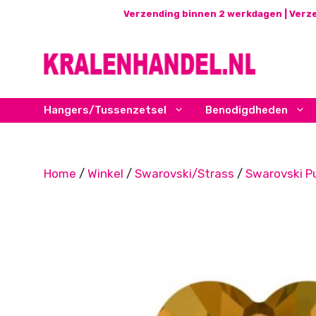
Ga
Verzending binnen 2 werkdagen | Verze
naar
de
inhoud
Hangers/Tussenzetsel
Benodigdheden
Home
/
Winkel
/
Swarovski/Strass
/
Swarovski P