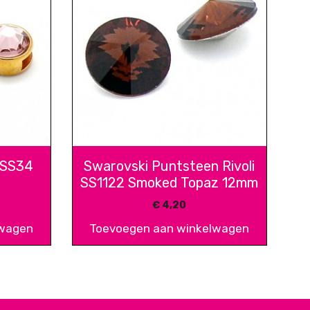
 SS34
Swarovski Puntsteen Rivoli
SS1122 Smoked Topaz 12mm
€
4,20
lwagen
Toevoegen aan winkelwagen