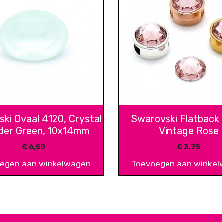
ki Ovaal 4120, Crystal
Swarovski Flatback
er Green, 10x14mm
Vintage Rose
€
6,50
€
3,75
egen aan winkelwagen
Toevoegen aan winke