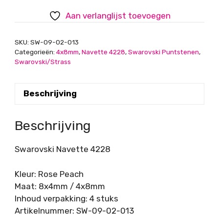
Peach,
Aan verlanglijst toevoegen
4x8mm
aantal
SKU:
SW-09-02-013
Categorieën:
4x8mm
,
Navette 4228
,
Swarovski Puntstenen
,
Swarovski/Strass
Beschrijving
Beschrijving
Swarovski Navette 4228
Kleur: Rose Peach
Maat: 8x4mm / 4x8mm
Inhoud verpakking: 4 stuks
Artikelnummer: SW-09-02-013