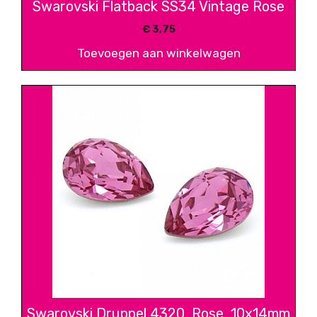
Swarovski Flatback SS34 Vintage Rose
€
3,75
Toevoegen aan winkelwagen
Swarovski Druppel 4320, Rose, 10x14mm