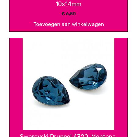
10x14mm
€
6,50
Toevoegen aan winkelwagen
Swarovski Druppel 4320, Montana,