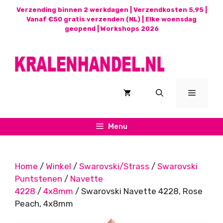
Ga
Verzending binnen 2 werkdagen | Verzendkosten 5,95 |
naar
Vanaf €50 gratis verzenden (NL) | Elke woensdag
geopend |
Workshops 2026
de
inhoud
Menu
Menu
Home
/
Winkel
/
Swarovski/Strass
/
Swarovski
Puntstenen
/
Navette
4228
/
4x8mm
/ Swarovski Navette 4228, Rose
Peach, 4x8mm